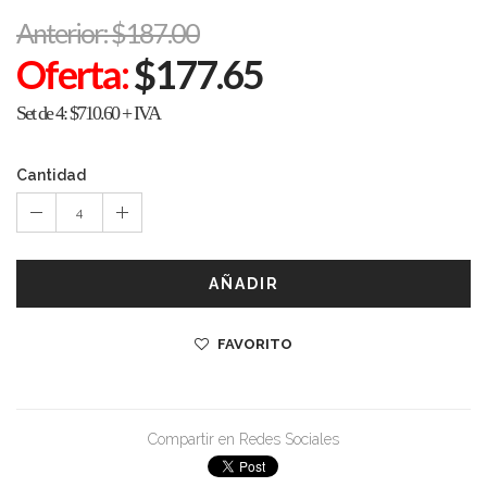
Anterior: $187.00
Oferta:
$177.65
Set de 4: $710.60 + IVA
Cantidad
4
AÑADIR
FAVORITO
Compartir en Redes Sociales