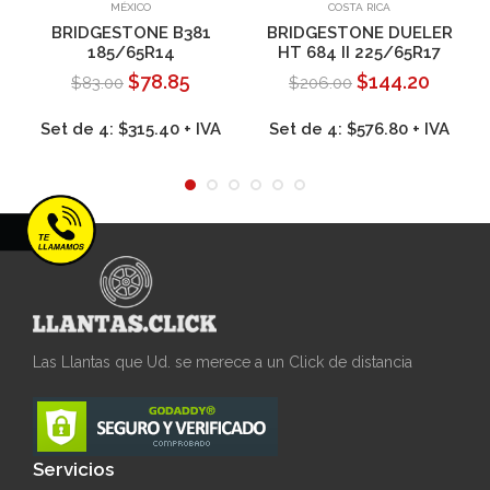
Añadir al carrito
Añadir al carrito
MÉXICO
COSTA RICA
BRIDGESTONE B381
BRIDGESTONE DUELER
185/65R14
HT 684 II 225/65R17
$78.85
$144.20
$83.00
$206.00
Set de 4: $315.40 + IVA
Set de 4: $576.80 + IVA
Las Llantas que Ud. se merece a un Click de distancia
Servicios